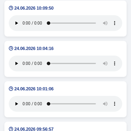
🕒 24.06.2026 10:09:50
🕒 24.06.2026 10:04:16
🕒 24.06.2026 10:01:06
🕒 24.06.2026 09:56:57